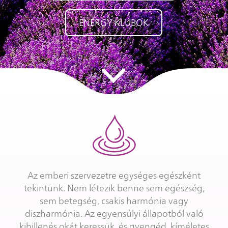
ENERGY KLUBOK
Az emberi szervezetre egységes egészként
tekintünk. Nem létezik benne sem egészség,
sem betegség, csakis harmónia vagy
diszharmónia. Az egyensúlyi állapotból való
kibillenés okát keressük, és gyengéd, kíméletes