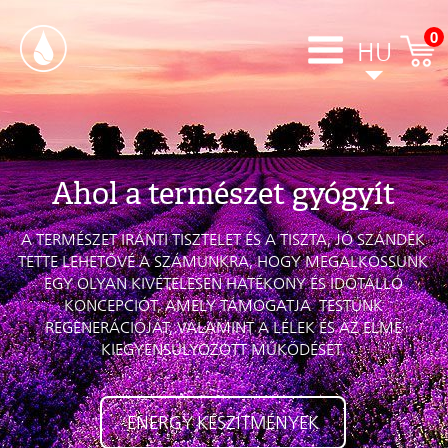
0
HU
Ahol a természet gyógyít
A TERMÉSZET IRÁNTI TISZTELET ÉS A TISZTA, JÓ SZÁNDÉK
TETTE LEHETŐVÉ A SZÁMUNKRA, HOGY MEGALKOSSUNK
EGY OLYAN KIVÉTELESEN HATÉKONY ÉS IDŐTÁLLÓ
KONCEPCIÓT, AMELY TÁMOGATJA TESTÜNK
REGENERÁCIÓJÁT, VALAMINT A LÉLEK ÉS AZ ELME
KIEGYENSÚLYOZOTT MŰKÖDÉSÉT.
ENERGY KÉSZÍTMÉNYEK