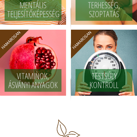
MENTÁLIS
TERHESSÉG,
TELJESÍTŐKÉPESSÉG
SZOPTATÁS
VITAMINOK,
TESTSÚLY
ÁSVÁNYI ANYAGOK
KONTROLL