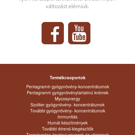
változást elérniük.
Termékcsoportok
Pentagram® gyógynövény-koncentrátumok
Pentagram® gyógynövénytartalmú krémek
Mycosynergy
Szoliter gyógynövény- koncentrátumok
További gyógynövény- koncentrátumok
Immunitás
Humát készítmények
További étrend-kiegészítők
Természetes ásványi anyagok és vitaminok