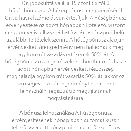
Ön jogosulttá válik a 15 ezer Ft értékű
hűségbónuszra. A hűségbónusz megszerzéséről
Önt a havi elszámolásban értesítjük. A hűségbónusz
érvényesítése az adott hónapban kötelező, viszont
megbontva is felhasználható a tárgyhónapon belül,
az alábbi feltételek szerint. A hűségbónusz alapján
érvényesített árengedmény nem haladhatja meg
egy konkrét vásárlás értékének 50%-át. A
hűségbónusz összege részekre is bontható, és ha az
adott hónapban érvényesített részösszeg
meghaladja egy konkrét vásárlás 50%-át, akkor ez
szükséges is. Az árengedményt nem lehet
felhasználni regisztráció megújításának
megvásárlására.
A bónusz felhasználása
A hűségbónusz
érvényesítésének hónapjában automatikusan
teljesül az adott hónap minimum 10 ezer Ft-os