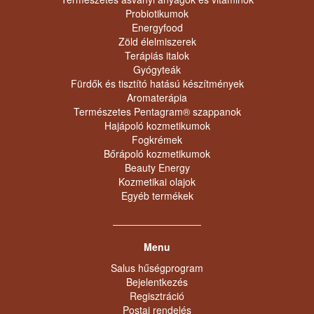
Probiotikumok
Energyfood
Zöld élelmiszerek
Terápiás italok
Gyógyteák
Fürdők és tisztító hatású készítmények
Aromaterápia
Természetes Pentagram® szappanok
Hajápoló kozmetikumok
Fogkrémek
Bőrápoló kozmetikumok
Beauty Energy
Kozmetikai olajok
Egyéb termékek
Menu
Salus hűségprogram
Bejelentkezés
Regisztráció
Postai rendelés